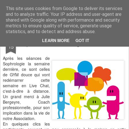
Association du Temps Libre de Siros
Association sportive et socio-culturelle
This site uses cookies from Google to deliver its services
and to analyze traffic. Your IP address and user-agent are
Pages
shared with Google along with performance and security
metrics to ensure quality of service, generate usage
statistics, and to detect and address abuse.
APR
LEARN MORE
GOT IT
Reprise d'activités malgré le confinement
15
Après les séances de
Sophrologie la semaine
dernière, ce sont celles
de GYM douce qui vont
redémarrer cette
semaine en Live Chat,
c'est-à-dire à distance.
Un grand merci à Julie
Bergeyre, Coach
professionnelle, pour son
implication dans la vie de
notre Association.
En quelques clics les