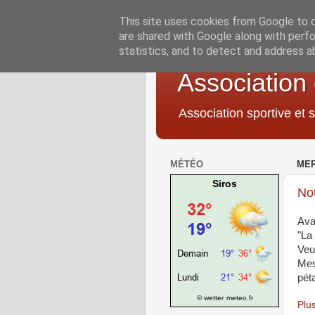
This site uses cookies from Google to de
are shared with Google along with perfo
statistics, and to detect and address a
Association
Association sportive et s
MÉTÉO
MER
Siros
Not
Ava
"La
Veu
Mes
pét
© wetter
meteo.fr
Plus