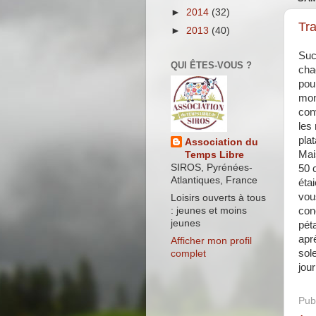
►
2014
(32)
Tra
►
2013
(40)
Suc
QUI ÊTES-VOUS ?
cha
pou
mom
con
les
pla
Association du
Mai
Temps Libre
SIROS, Pyrénées-
50 
Atlantiques, France
éta
vou
Loisirs ouverts à tous
con
: jeunes et moins
jeunes
pét
apr
Afficher mon profil
sole
complet
jou
Pub