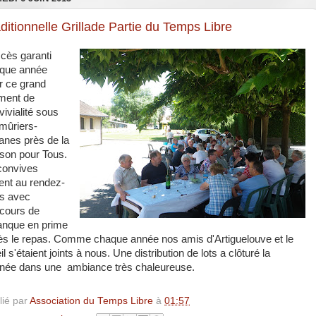
ditionnelle Grillade Partie du Temps Libre
cès garanti
que année
r ce grand
ent de
vivialité sous
 mûriers-
tanes près de la
son pour Tous.
convives
ient au rendez-
s avec
cours de
anque en prime
ès le repas.
Comme chaque année nos amis d'Artiguelouve et le
il s'étaient joints à nous.
Une distribution de lots a clôturé la
rnée dans une ambiance très chaleureuse.
lié par
Association du Temps Libre
à
01:57