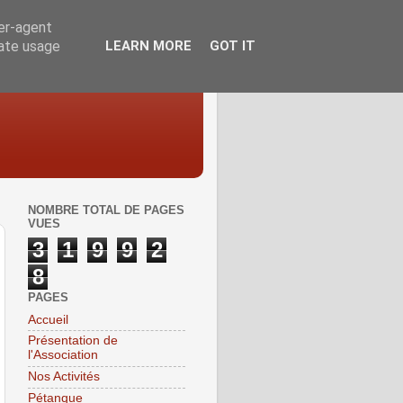
ser-agent
rate usage
LEARN MORE
GOT IT
NOMBRE TOTAL DE PAGES
VUES
3
1
9
9
2
8
PAGES
Accueil
Présentation de
l'Association
Nos Activités
Pétanque