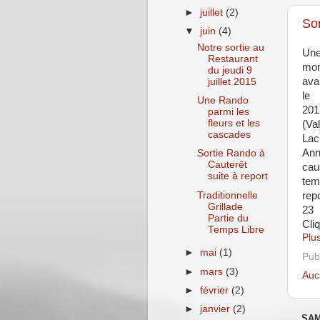
►
juillet
(2)
Sor
▼
juin
(4)
Notre sortie au
Une
Restaurant
mo
du jeudi 9
ava
juillet 2015
le
Une Rando
201
parmi les
fleurs et les
(Va
cascades
La
An
Sortie Rando à
Cauterêt
cau
suite à report
tem
Traditionnelle
rep
Grillade
23
Partie du
Cli
Temps Libre
Plus
►
mai
(1)
Pub
►
mars
(3)
Auc
►
février
(2)
►
janvier
(2)
SAM