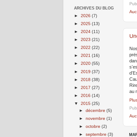
Pub
ARCHIVES DU BLOG
Auc
►
2026
(7)
►
2025
(13)
►
2024
(11)
Une
►
2023
(21)
►
2022
(22)
Nos
prés
►
2021
(16)
dan
►
2020
(55)
s'e
►
2019
(37)
d'E
Cau
►
2018
(38)
Rir
►
2017
(27)
au 
►
2016
(14)
Plus
▼
2015
(25)
Pub
►
décembre
(5)
Auc
►
novembre
(1)
►
octobre
(2)
►
septembre
(3)
MAR