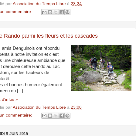
lié par
Association du Temps Libre
à
23:24
un commentaire:
 Rando parmi les fleurs et les cascades
 amis Denguinois ont répondu
ents à notre invitation et c'est
s une chaleureuse ambiance que
st déroulée cette Rando au Lac
stom, sur les hauteurs de
terêt.
es et bonnes humeur également
menu du [...]
 d'infos »
lié par
Association du Temps Libre
à
23:08
un commentaire:
DI 9 JUIN 2015