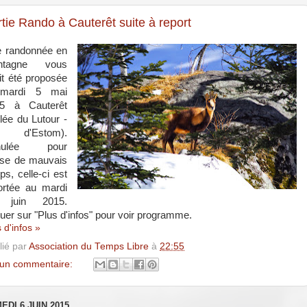
tie Rando à Cauterêt suite à report
 randonnée en
ntagne vous
it été proposée
 mardi 5 mai
5 à Cauterêt
llée du Lutour -
c d'Estom).
nulée pour
se de mauvais
ps, celle-ci est
ortée au mardi
 juin 2015.
quer sur "Plus d'infos" pour voir programme.
 d'infos »
lié par
Association du Temps Libre
à
22:55
un commentaire:
EDI 6 JUIN 2015