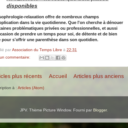
disponibles
sophrologie-relaxation offre de nombreux champs
pplication dans la vie quotidienne.
Que l'on cherche à dénouer
taines problématiques privées ou professionnelles, et aussi
ccasion de prendre un temps pour soi, de détente et de bien
e pour s’offrir une parenthèse dans son quotidien.
lié par
Association du Temps Libre
à
22:31
un commentaire:
icles plus récents
Accueil
Articles plus anciens
ription à :
Articles (Atom)
JPV. Thème Picture Window. Fourni par
Blogger
.