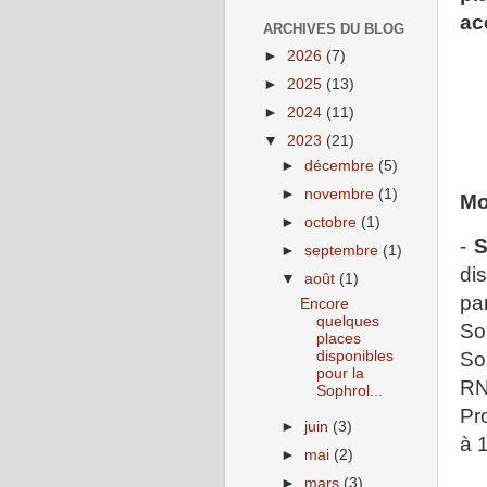
ac
ARCHIVES DU BLOG
►
2026
(7)
►
2025
(13)
►
2024
(11)
▼
2023
(21)
►
décembre
(5)
►
novembre
(1)
Mo
►
octobre
(1)
-
S
►
septembre
(1)
di
▼
août
(1)
pa
Encore
quelques
So
places
So
disponibles
pour la
RN
Sophrol...
Pr
►
juin
(3)
à 
►
mai
(2)
►
mars
(3)