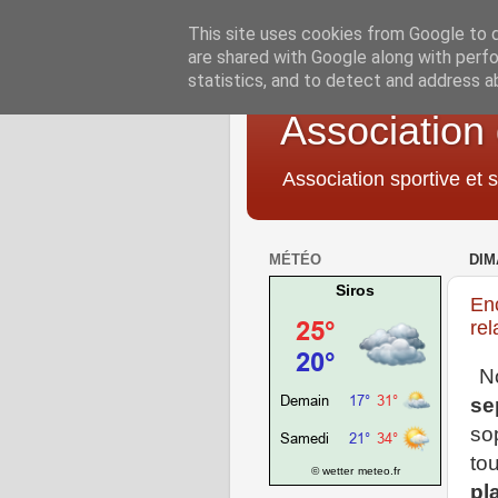
This site uses cookies from Google to de
are shared with Google along with perfo
statistics, and to detect and address a
Association
Association sportive et s
MÉTÉO
DIM
Siros
Enc
rel
N
se
so
to
© wetter
meteo.fr
pl