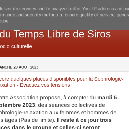
liver its services and to analyze traffic. Your IP address and u
rmance and security metrics to ensure quality of service, gene
buse.
 du Temps Libre de Siros
ocio-culturelle
ANCHE 20 AOÛT 2023
ore quelques places disponibles pour la Sophrologie-
axation - Evacuez vos tensions
otre Association propose, à compter du
mardi 5
ptembre 2023
, des séances collectives de
phrologie-relaxation aux femmes et hommes de
us âges (Pas de limite).
Il reste à ce jour trois
aces dans le groupe et celles-ci seront