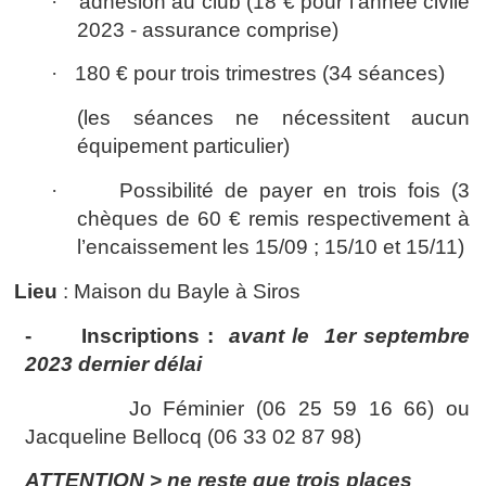
·
adhésion au club (18 € pour l’année civile
2023 - assurance comprise)
·
180 € pour trois trimestres (34 séances)
(les séances ne nécessitent aucun
équipement particulier)
·
Possibilité de payer en trois fois (3
chèques de 60 € remis respectivement à
l’encaissement les 15/09 ; 15/10 et 15/11)
Lieu
: Maison du Bayle à Siros
-
Inscriptions
:
avant le 1er septembre
2023 dernier délai
Jo Féminier (06 25 59 16 66) ou
Jacqueline Bellocq (06 33 02 87 98)
ATTENTION > ne reste que trois places