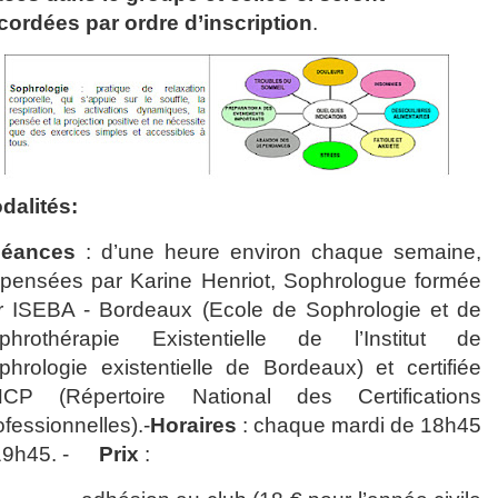
cordées par ordre d’inscription
.
dalités:
éances
: d’une heure environ chaque semaine,
spensées par Karine Henriot, Sophrologue formée
r ISEBA - Bordeaux (Ecole de Sophrologie et de
phrothérapie Existentielle de l’Institut de
phrologie existentielle de Bordeaux) et certifiée
CP (Répertoire National des Certifications
ofessionnelles).
-
H
oraires
: chaque mardi de 18h45
19h45.
-
Prix
: