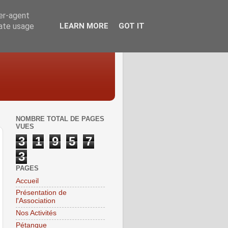
ser-agent
rate usage
LEARN MORE
GOT IT
NOMBRE TOTAL DE PAGES
VUES
3
1
9
5
7
3
PAGES
Accueil
Présentation de
l'Association
Nos Activités
Pétanque