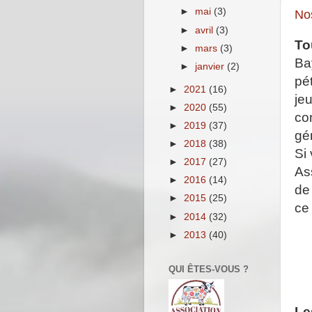
►
mai
(3)
Nos
►
avril
(3)
To
►
mars
(3)
Ba
►
janvier
(2)
pé
►
2021
(16)
jeu
►
2020
(55)
con
►
2019
(37)
gé
►
2018
(38)
Si
►
2017
(27)
As
►
2016
(14)
de
►
2015
(25)
ce
►
2014
(32)
►
2013
(40)
QUI ÊTES-VOUS ?
Le