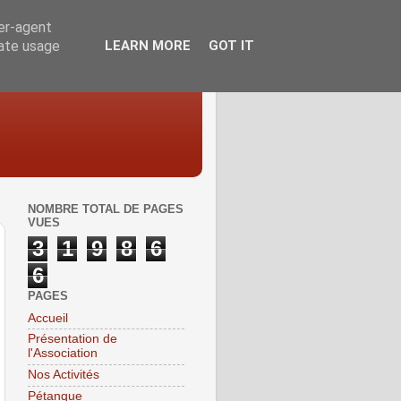
ser-agent
rate usage
LEARN MORE
GOT IT
NOMBRE TOTAL DE PAGES
VUES
3
1
9
8
6
6
PAGES
Accueil
Présentation de
l'Association
Nos Activités
Pétanque