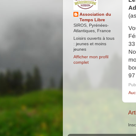
Ad
Association du
(a
Temps Libre
SIROS, Pyrénées-
Vo
Atlantiques, France
Fé
Loisirs ouverts à tous
33
: jeunes et moins
jeunes
No
Afficher mon profil
mo
complet
bo
97
Pub
Auc
Art
Insc