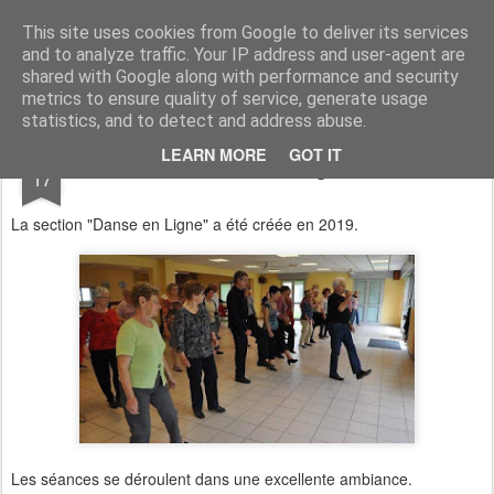
Association du Temps Libre de Siros
Association sportive et socio-culturelle
This site uses cookies from Google to deliver its services
and to analyze traffic. Your IP address and user-agent are
Pages
shared with Google along with performance and security
metrics to ensure quality of service, generate usage
statistics, and to detect and address abuse.
JUN
LEARN MORE
GOT IT
Danse en Ligne
17
La section "Danse en Ligne" a été créée en 2019.
Les séances se déroulent dans une excellente ambiance.