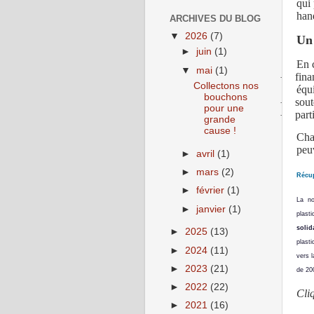
qui 
han
ARCHIVES DU BLOG
▼
2026
(7)
Un 
►
juin
(1)
En 
▼
mai
(1)
fina
·
Collectons nos
équi
bouchons
sout
·
pour une
part
·
grande
cause !
Cha
peu
►
avril
(1)
►
mars
(2)
Récup
►
février
(1)
La no
►
janvier
(1)
plast
solid
►
2025
(13)
plasti
►
2024
(11)
vers l
►
2023
(21)
de 20
►
2022
(22)
Cli
►
2021
(16)