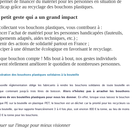
permet de financer du matériel pour les personnes en situation de
dicap grâce au recyclage des bouchons plastiques.
petit geste qui a un grand impact
collectant vos bouchons plastiques, vous contribuez à :
ncer l’achat de matériel pour les personnes handicapées (fauteuils,
pements adaptés, aides techniques, etc.) ;
enir des actions de solidarité partout en France ;
iciper à une démarche écologique en favorisant le recyclage.
que bouchon compte ! Mis bout à bout, nos gestes individuels
vent réellement améliorer le quotidien de nombreuses personnes.
ération des bouchons plastiques solidaires à la bouteille
uvelle réglementation oblige les fabricants à rendre les bouchons
solidaires de toute bouteille en
ique contenant jusqu'à trois litres de
boisson.
Alors n'hésitez pas à arracher les bouchons
aires de vos
bouteilles plastiques pour nous les
donner.
En effet, lorsque vous laissez le bouchon
que PE sur la bouteille
en plastique PET, le bouchon est un déchet car la priorité pour
les recycleurs va
a bouteille, qui leur rapporte financièrement
3 à 4 fois plus, soit environ 800 € la tonne, au lieu de moins
0 €
la tonne pour les bouchons.
quer sur l'image pour mieux visionner