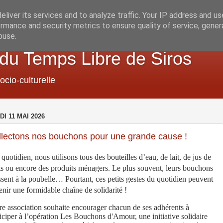
liver its services and to analyze traffic. Your IP address and u
rmance and security metrics to ensure quality of service, gene
buse.
 du Temps Libre de Siros
ocio-culturelle
DI 11 MAI 2026
llectons nos bouchons pour une grande cause !
quotidien, nous utilisons tous des bouteilles d’eau, de lait, de jus de
its ou encore des produits ménagers. Le plus souvent, leurs bouchons
ssent à la poubelle… Pourtant, ces petits gestes du quotidien peuvent
nir une formidable chaîne de solidarité !
re association souhaite encourager chacun de ses adhérents à
iciper à l’opération Les Bouchons d'Amour, une initiative solidaire