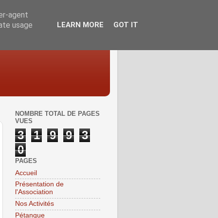
ser-agent
rate usage
LEARN MORE
GOT IT
NOMBRE TOTAL DE PAGES
VUES
3
1
9
9
3
0
PAGES
Accueil
Présentation de
l'Association
Nos Activités
Pétanque