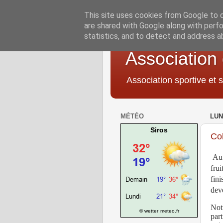
This site uses cookies from Google to de
are shared with Google along with perfo
statistics, and to detect and address a
Association
Association sportive et s
MÉTÉO
LUN
Siros
Co
Au 
fru
fini
deve
Not
© wetter
meteo.fr
part