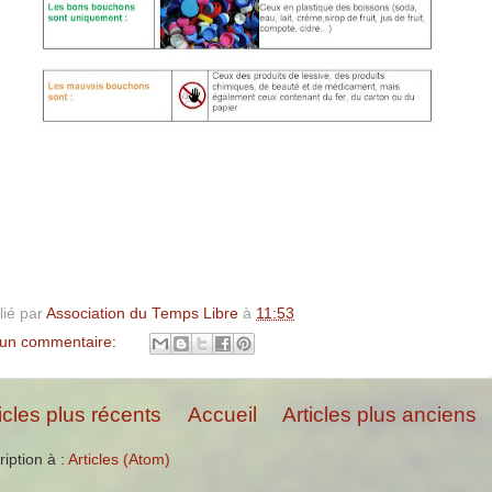
lié par
Association du Temps Libre
à
11:53
un commentaire:
icles plus récents
Accueil
Articles plus anciens
ription à :
Articles (Atom)