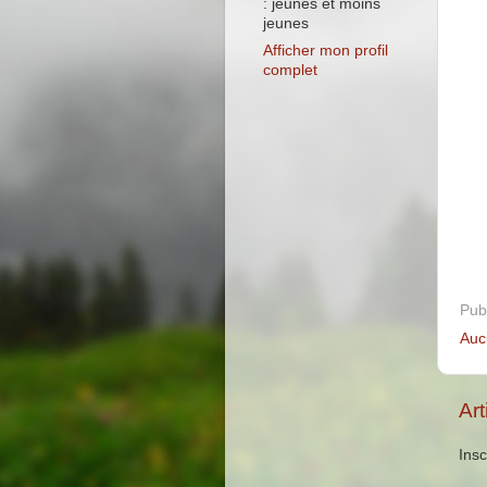
: jeunes et moins
jeunes
Afficher mon profil
complet
Pub
Auc
Art
Insc