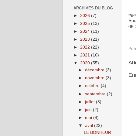
ARCHIVES DU BLOG
éga
►
2026
(7)
Soc
►
2025
(13)
06 
►
2024
(11)
(V
►
2023
(21)
►
2022
(22)
Pub
►
2021
(16)
Au
▼
2020
(55)
►
décembre
(3)
En
►
novembre
(3)
►
octobre
(4)
►
septembre
(2)
►
juillet
(3)
►
juin
(2)
►
mai
(4)
▼
avril
(22)
LE BONHEUR