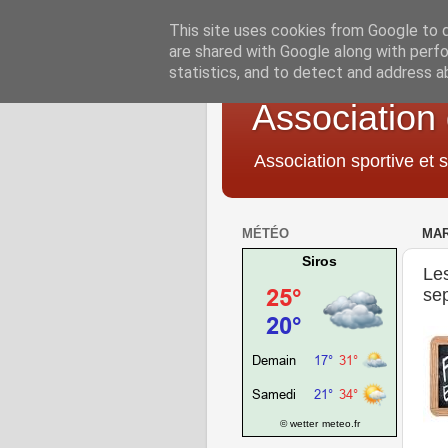
This site uses cookies from Google to de
are shared with Google along with perfo
statistics, and to detect and address a
Association
Association sportive et s
MÉTÉO
MAR
Siros
Les
se
© wetter
meteo.fr