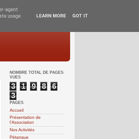
ser-agent
rate usage
LEARN MORE
GOT IT
NOMBRE TOTAL DE PAGES
VUES
3
1
9
8
6
3
PAGES
Accueil
Présentation de
l'Association
Nos Activités
Pétanque