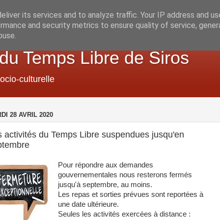
liver its services and to analyze traffic. Your IP address and u
rmance and security metrics to ensure quality of service, gene
buse.
 du Temps Libre de Siros
ocio-culturelle
DI 28 AVRIL 2020
 activités du Temps Libre suspendues jusqu'en
ptembre
Pour répondre aux demandes
gouvernementales nous resterons fermés
jusqu'à septembre, au moins.
Les repas et sorties prévues sont reportées à
une date ultérieure.
Seules les activités exercées à distance :