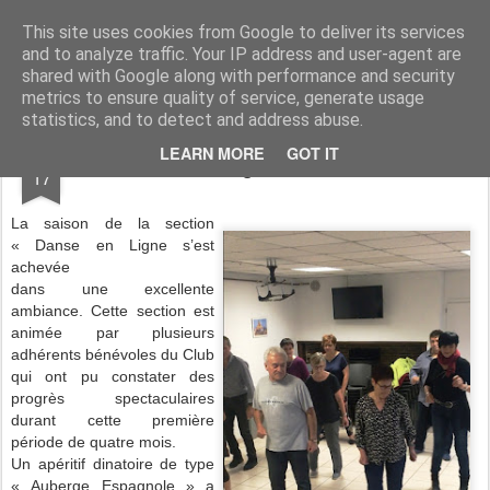
Association du Temps Libre de Siros
Association sportive et socio-culturelle
This site uses cookies from Google to deliver its services
and to analyze traffic. Your IP address and user-agent are
Pages
shared with Google along with performance and security
metrics to ensure quality of service, generate usage
statistics, and to detect and address abuse.
JUN
LEARN MORE
GOT IT
Danse en Ligne : fin de saison
17
La saison de la section
« Danse en Ligne s’est
achevée
dans une excellente
ambiance. Cette section est
animée par plusieurs
adhérents bénévoles du Club
qui ont pu constater des
progrès spectaculaires
durant cette première
période de quatre mois.
Un apéritif dinatoire de type
« Auberge Espagnole » a