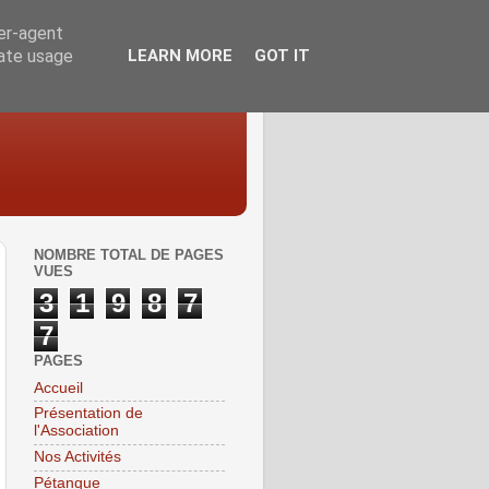
ser-agent
rate usage
LEARN MORE
GOT IT
NOMBRE TOTAL DE PAGES
VUES
3
1
9
8
7
7
PAGES
Accueil
Présentation de
l'Association
Nos Activités
Pétanque