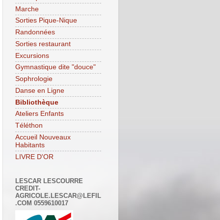
Marche
Sorties Pique-Nique
Randonnées
Sorties restaurant
Excursions
Gymnastique dite "douce"
Sophrologie
Danse en Ligne
Bibliothèque
Ateliers Enfants
Téléthon
Accueil Nouveaux
Habitants
LIVRE D'OR
LESCAR LESCOURRE
CREDIT-
AGRICOLE.LESCAR@LEFIL
.COM 0559610017