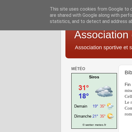
This site uses cookies from Google to de
are shared with Google along with perfo
statistics, and to detect and address a
Association
Association sportive et s
MÉTÉO
Bib
Siros
Fin
mis
Cell
Le n
Com
roma
© wetter
meteo.fr