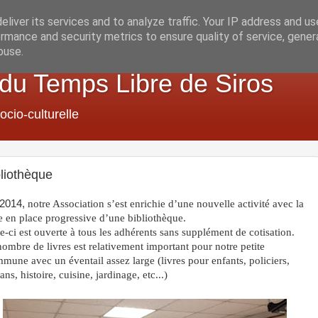
liver its services and to analyze traffic. Your IP address and u
rmance and security metrics to ensure quality of service, gene
buse.
 du Temps Libre de Siros
ocio-culturelle
liothèque
 2014,
notre Association s’est enrichie d’une nouvelle activité avec la
e en place progressive d’une bibliothèque.
e-ci est ouverte à tous les adhérents sans supplément de cotisation.
ombre de livres est relativement important pour notre petite
mune avec un éventail assez large (livres pour enfants, policiers,
ns, histoire, cuisine, jardinage, etc...)