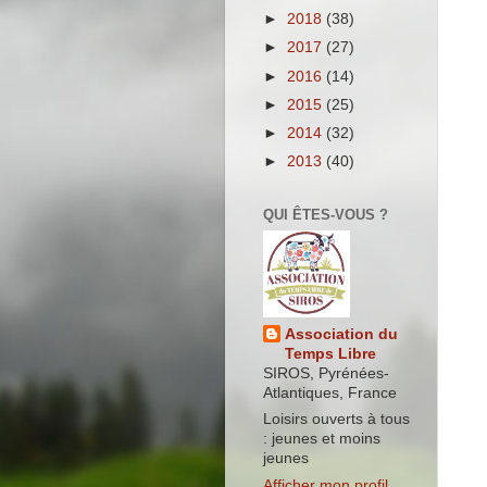
►
2018
(38)
►
2017
(27)
►
2016
(14)
►
2015
(25)
►
2014
(32)
►
2013
(40)
QUI ÊTES-VOUS ?
Association du
Temps Libre
SIROS, Pyrénées-
Atlantiques, France
Loisirs ouverts à tous
: jeunes et moins
jeunes
Afficher mon profil