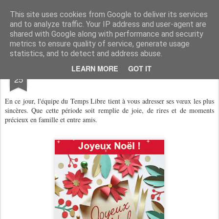
Association du Temps Libre de Siros
Association sportive et socio-culturelle
This site uses cookies from Google to deliver its services
and to analyze traffic. Your IP address and user-agent are
Pages
shared with Google along with performance and security
metrics to ensure quality of service, generate usage
statistics, and to detect and address abuse.
DEC
LEARN MORE
GOT IT
BELLES FETES
25
En ce jour, l'équipe du Temps Libre tient à vous adresser ses vœux les plus
sincères. Que cette période soit remplie de joie, de rires et de moments
précieux en famille et entre amis.