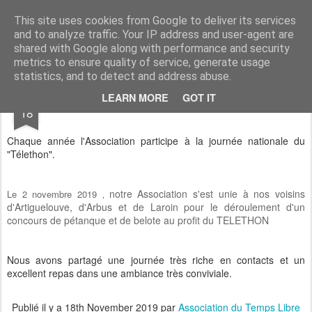
Association du Temps Libre de Siros
Association sportive et socio-culturelle
This site uses cookies from Google to deliver its services
and to analyze traffic. Your IP address and user-agent are
Pages
shared with Google along with performance and security
metrics to ensure quality of service, generate usage
statistics, and to detect and address abuse.
NOV
LEARN MORE
GOT IT
Téléthon
18
Chaque année l'Association participe à la journée nationale du
"Télethon".
notre Association s'est unie à nos voisins
Le 2 novembre 2019
,
d'Artiguelouve, d'Arbus et de Laroin pour le déroulement d'un
concours de pétanque et de belote au profit du TELETHON
Nous avons partagé une journée très riche en contacts et un
excellent repas dans une ambiance très conviviale.
Publié il y a
18th November 2019
par
Association du Temps Libre