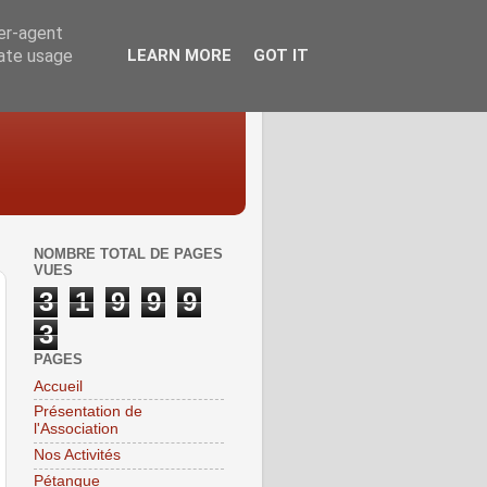
ser-agent
rate usage
LEARN MORE
GOT IT
NOMBRE TOTAL DE PAGES
VUES
3
1
9
9
9
3
PAGES
Accueil
Présentation de
l'Association
Nos Activités
Pétanque