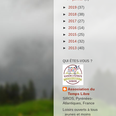
►
2019
(37)
►
2018
(38)
►
2017
(27)
►
2016
(14)
►
2015
(25)
►
2014
(32)
►
2013
(40)
QUI ÊTES-VOUS ?
Association du
Temps Libre
SIROS, Pyrénées-
Atlantiques, France
Loisirs ouverts à tous
: jeunes et moins