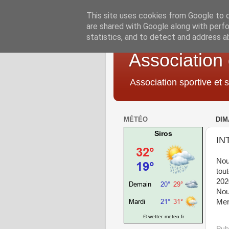
This site uses cookies from Google to de
are shared with Google along with perfo
statistics, and to detect and address a
Association
Association sportive et s
MÉTÉO
DIM
Siros
IN
Nou
tou
202
Nou
Mer
© wetter
meteo.fr
Pub