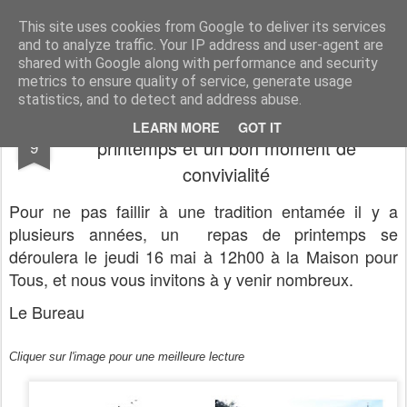
Association du Temps Libre de Siros
Association sportive et socio-culturelle
This site uses cookies from Google to deliver its services
and to analyze traffic. Your IP address and user-agent are
Pages
shared with Google along with performance and security
metrics to ensure quality of service, generate usage
statistics, and to detect and address abuse.
A vos agendas pour un repas de
APR
LEARN MORE
GOT IT
printemps et un bon moment de
9
convivialité
Pour ne pas faillir à une tradition entamée il y a
plusieurs années, u
n repas de printemps se
déroulera le jeudi 16 mai à 12h00 à la Maison pour
Tous, et nous vous invitons à y venir nombreux.
Le Bureau
Cliquer sur l'image pour une meilleure lecture