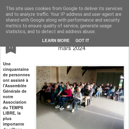
Association du Temps Libre de Siros
Association sportive et socio-culturelle
This site uses cookies from Google to deliver its services
and to analyze traffic. Your IP address and user-agent are
Pages
shared with Google along with performance and security
metrics to ensure quality of service, generate usage
statistics, and to detect and address abuse.
Notre Assemblée Générale du jeudi 7
MAR
LEARN MORE
GOT IT
11
mars 2024
Une
cinquantaine
de personnes
ont assisté à
l'Assemblée
Générale de
notre
Association
du TEMPS
LIBRE, la
plus
importante