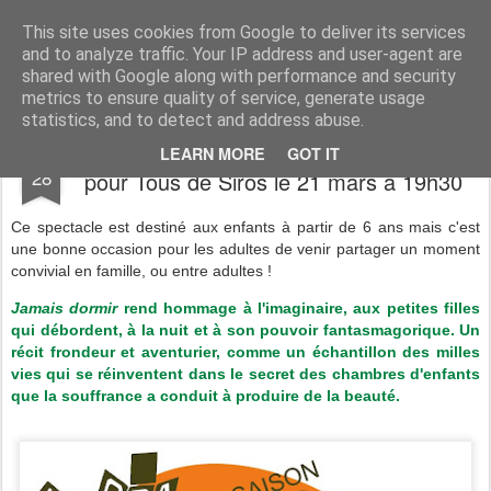
Association du Temps Libre de Siros
Association sportive et socio-culturelle
This site uses cookies from Google to deliver its services
and to analyze traffic. Your IP address and user-agent are
Pages
shared with Google along with performance and security
metrics to ensure quality of service, generate usage
statistics, and to detect and address abuse.
Spectacle "JAMAIS DORMIR" à la Maison
FEB
LEARN MORE
GOT IT
28
pour Tous de Siros le 21 mars à 19h30
Ce spectacle est destiné aux enfants à partir de 6 ans mais c'est
une bonne occasion pour les adultes de venir partager un moment
convivial en famille, ou entre adultes !
Jamais dormir
rend hommage à l'imaginaire, aux petites filles
qui débordent, à la nuit et à son pouvoir fantasmagorique. Un
récit frondeur et aventurier, comme un échantillon des milles
vies qui se réinventent dans le secret des chambres d'enfants
que la souffrance a conduit à produire de la beauté.