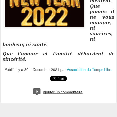
meilleur.
Que
jamais il
ne vous
manque,
ni
sourires,
ni
bonheur, ni santé.
Que l’amour et l’amitié débordent de
sincérité.
Publié il y a
30th December 2021
par
Association du Temps Libre
0
Ajouter un commentaire