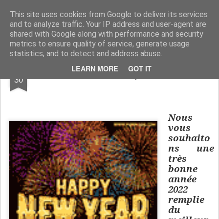
Association du Temps Libre de Siros
Association sportive et socio-culturelle
This site uses cookies from Google to deliver its services
and to analyze traffic. Your IP address and user-agent are
Pages
shared with Google along with performance and security
metrics to ensure quality of service, generate usage
statistics, and to detect and address abuse.
DEC
LEARN MORE
GOT IT
Meilleurs voeux pour 2022
30
Nous
vous
souhaito
ns une
très
bonne
année
2022
remplie
du