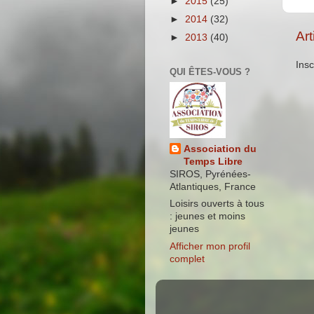
►
2015
(25)
►
2014
(32)
Art
►
2013
(40)
Insc
QUI ÊTES-VOUS ?
Association du
Temps Libre
SIROS, Pyrénées-
Atlantiques, France
Loisirs ouverts à tous
: jeunes et moins
jeunes
Afficher mon profil
complet