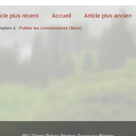
icle plus récent
Accueil
Article plus ancien
ription à :
Publier les commentaires (Atom)
JPV. Thème Picture Window. Fourni par
Blogger
.