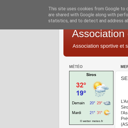
This site uses cookies from Google to de
are shared with Google along with perfo
statistics, and to detect and address a
Association
Association sportive et s
MÉTÉO
MER
Siros
SE
L’A
Sir
l’A
Prév
© wetter
meteo.fr
(AS