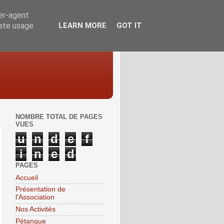
ser-agent
rate usage
LEARN MORE
GOT IT
NOMBRE TOTAL DE PAGES
VUES
u
n
d
e
f
i
n
e
d
PAGES
Accueil
Présentation de
l'Association
Nos Activités
Pétanque