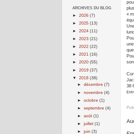
pou
ARCHIVES DU BLOG
plu
« m
►
2026
(7)
équi
►
2025
(13)
Une
►
2024
(11)
lun
Pou
►
2023
(21)
une
►
2022
(22)
que
►
2021
(16)
Pour
sont
►
2020
(55)
►
2019
(37)
Con
▼
2018
(38)
Jac
►
décembre
(7)
38 6
Entr
►
novembre
(4)
►
octobre
(1)
Pub
►
septembre
(4)
►
août
(1)
Au
►
juillet
(1)
►
juin
(3)
En