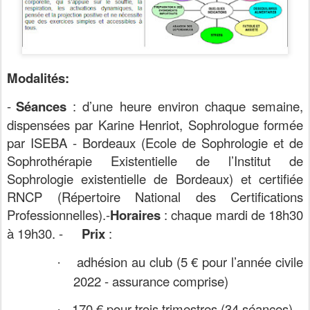
Modalités:
-
Séances
: d’une heure environ chaque semaine,
dispensées par Karine Henriot, Sophrologue formée
par ISEBA - Bordeaux (Ecole de Sophrologie et de
Sophrothérapie Existentielle de l’Institut de
Sophrologie existentielle de Bordeaux) et certifiée
RNCP (Répertoire National des Certifications
Professionnelles).
-
H
oraires
: chaque mardi de 18h30
à 19h30.
-
Prix
:
adhésion au club (5 € pour l’année civile
·
2022 - assurance comprise)
170 € pour trois trimestres (34 séances)
·