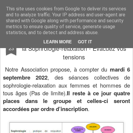
Association du Temps Libre de Siros
Association sportive et socio-culturelle
This site uses cookies from Google to deliver its services
and to analyze traffic. Your IP address and user-agent are
Pages
shared with Google along with performance and security
metrics to ensure quality of service, generate usage
statistics, and to detect and address abuse.
Encore quelques places disponibles pour
AUG
LEARN MORE
GOT IT
la Sophrologie-relaxation - Evacuez vos
23
tensions
Notre Association propose, à compter du
mardi 6
septembre 2022
, des séances collectives de
sophrologie-relaxation aux femmes et hommes de
tous âges (Pas de limite).
Il reste à ce jour quatre
places dans le groupe et celles-ci seront
accordées par ordre d’inscription
.