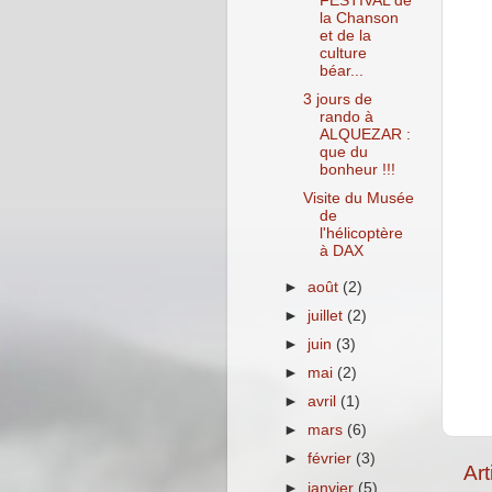
FESTIVAL de
la Chanson
et de la
culture
béar...
3 jours de
rando à
ALQUEZAR :
que du
bonheur !!!
Visite du Musée
de
l'hélicoptère
à DAX
►
août
(2)
►
juillet
(2)
►
juin
(3)
►
mai
(2)
►
avril
(1)
►
mars
(6)
►
février
(3)
Art
►
janvier
(5)