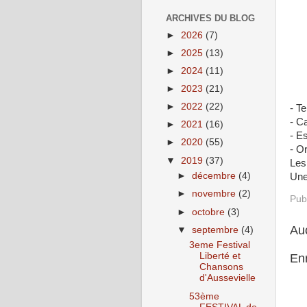
ARCHIVES DU BLOG
►
2026
(7)
►
2025
(13)
►
2024
(11)
►
2023
(21)
►
2022
(22)
- T
- C
►
2021
(16)
- E
►
2020
(55)
- O
▼
2019
(37)
Les
►
décembre
(4)
Une
►
novembre
(2)
Pub
►
octobre
(3)
Au
▼
septembre
(4)
3eme Festival
Liberté et
En
Chansons
d'Aussevielle
53ème