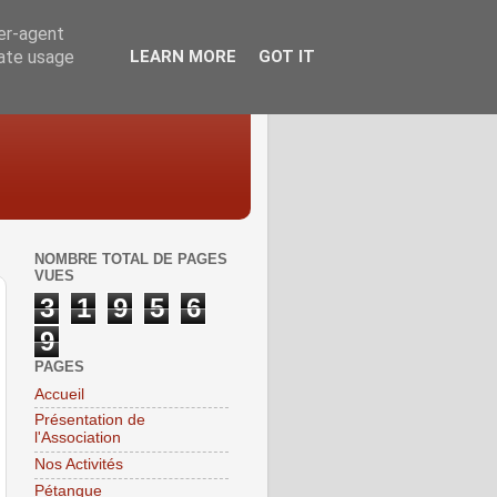
ser-agent
rate usage
LEARN MORE
GOT IT
NOMBRE TOTAL DE PAGES
VUES
3
1
9
5
6
9
PAGES
Accueil
Présentation de
l'Association
Nos Activités
Pétanque