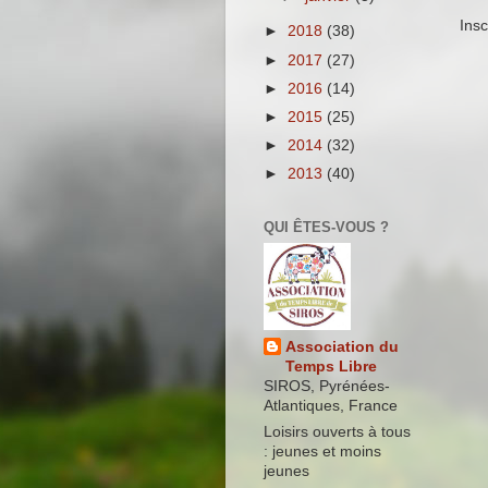
Insc
►
2018
(38)
►
2017
(27)
►
2016
(14)
►
2015
(25)
►
2014
(32)
►
2013
(40)
QUI ÊTES-VOUS ?
Association du
Temps Libre
SIROS, Pyrénées-
Atlantiques, France
Loisirs ouverts à tous
: jeunes et moins
jeunes