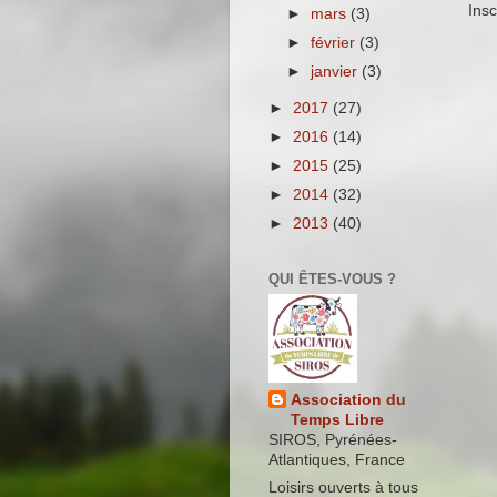
Insc
►
mars
(3)
►
février
(3)
►
janvier
(3)
►
2017
(27)
►
2016
(14)
►
2015
(25)
►
2014
(32)
►
2013
(40)
QUI ÊTES-VOUS ?
Association du
Temps Libre
SIROS, Pyrénées-
Atlantiques, France
Loisirs ouverts à tous