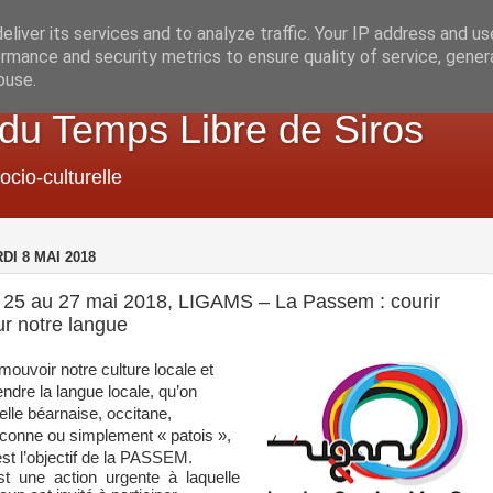
liver its services and to analyze traffic. Your IP address and u
rmance and security metrics to ensure quality of service, gene
buse.
 du Temps Libre de Siros
ocio-culturelle
DI 8 MAI 2018
 25 au 27 mai 2018, LIGAMS – La Passem : courir
r notre langue
mouvoir notre culture locale et
endre la langue locale, qu’on
elle béarnaise, occitane,
conne ou simplement « patois »,
est l’objectif de la PASSEM.
st une action urgente à laquelle