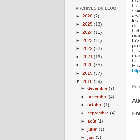
chac
La 
ARCHIVES DU BLOG
soli
fes
►
2026
(7)
les
►
2025
(13)
de 
Cet
►
2024
(11)
mai
►
2023
(21)
l'A
pour
►
2022
(22)
Il 
man
►
2021
(16)
Le 
►
2020
(55)
En a
htt
►
2019
(37)
▼
2018
(38)
Pub
►
décembre
(7)
►
novembre
(4)
Au
►
octobre
(1)
En
►
septembre
(4)
►
août
(1)
►
juillet
(1)
►
juin
(3)