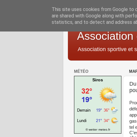
This site uses cookies from Google to de
are shared with Google along with perfo
statistics, and to detect and address a
Association
Association sportive et s
MÉTÉO
MAR
Siros
Du
pou
Pro
déf
app
gas
tel 
© wetter
meteo.fr
C’e