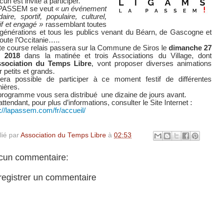
un est invité à participer.
PASSEM se veut
« un événement
daire, sportif, populaire, culturel,
tif et engagé »
rassemblant toutes
 générations et tous les publics venant du Béarn, de Gascogne et
toute l’Occitanie…..
te course relais passera sur la Commune de Siros le
dimanche 27
 2018
dans la matinée et trois Associations du Village, dont
ssociation du Temps Libre
, vont proposer diverses animations
 petits et grands.
sera possible de participer à ce moment festif de différentes
ières.
programme vous sera distribué
une dizaine de jours avant.
ttendant, pour plus d’informations, consulter le Site Internet :
p://lapassem.com/fr/accueil/
lié par
Association du Temps Libre
à
02:53
cun commentaire:
registrer un commentaire