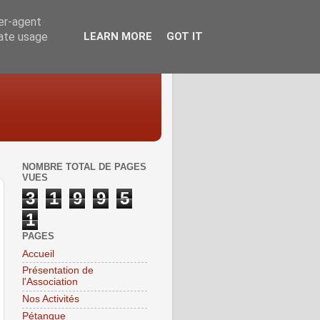
ser-agent
rate usage
LEARN MORE
GOT IT
NOMBRE TOTAL DE PAGES
VUES
3
1
9
9
5
1
PAGES
Accueil
Présentation de
l'Association
Nos Activités
Pétanque