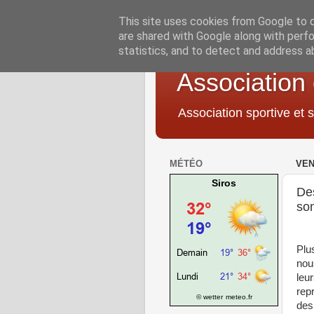
This site uses cookies from Google to de
are shared with Google along with perfo
statistics, and to detect and address a
Association
Association sportive et s
MÉTÉO
VEN
Siros
De
so
Plu
nou
leu
rep
© wetter
meteo.fr
des