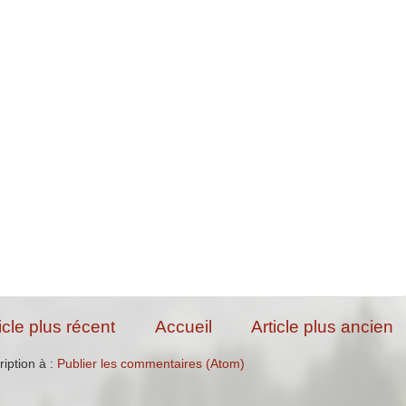
icle plus récent
Accueil
Article plus ancien
ription à :
Publier les commentaires (Atom)