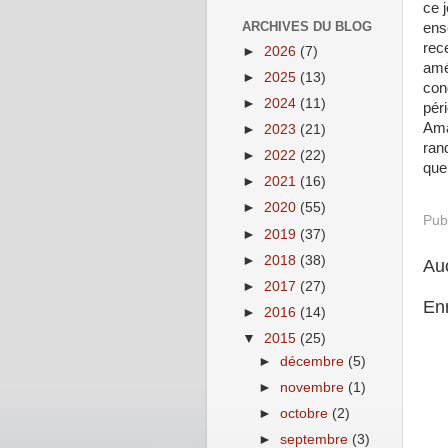
ce j
ARCHIVES DU BLOG
ens
rec
►
2026
(7)
amé
►
2025
(13)
con
►
2024
(11)
pér
Ama
►
2023
(21)
ran
►
2022
(22)
quel
►
2021
(16)
►
2020
(55)
Pub
►
2019
(37)
►
2018
(38)
Au
►
2017
(27)
En
►
2016
(14)
▼
2015
(25)
►
décembre
(5)
►
novembre
(1)
►
octobre
(2)
►
septembre
(3)