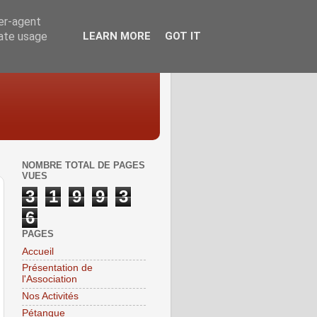
ser-agent
rate usage
LEARN MORE
GOT IT
NOMBRE TOTAL DE PAGES
VUES
3
1
9
9
3
6
PAGES
Accueil
Présentation de
l'Association
Nos Activités
Pétanque