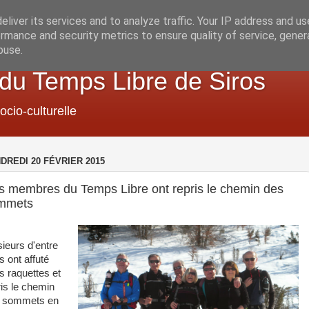
liver its services and to analyze traffic. Your IP address and u
rmance and security metrics to ensure quality of service, gene
buse.
 du Temps Libre de Siros
ocio-culturelle
DREDI 20 FÉVRIER 2015
s membres du Temps Libre ont repris le chemin des
mmets
sieurs d'entre
s ont affuté
rs raquettes et
ris le chemin
 sommets en