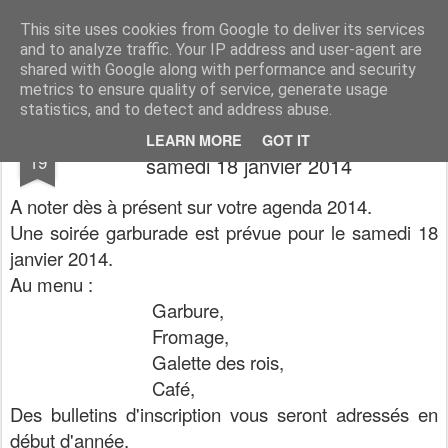
Association du Temps Libre de Siros
Association sportive et socio-culturelle
This site uses cookies from Google to deliver its services
and to analyze traffic. Your IP address and user-agent are
Pages
shared with Google along with performance and security
metrics to ensure quality of service, generate usage
statistics, and to detect and address abuse.
Une soirée garburade est prévue pour le
DEC
LEARN MORE
GOT IT
19
samedi 18 janvier 2014
A noter dès à présent sur votre agenda 2014.
Une soirée garburade est prévue pour le samedi 18
janvier 2014.
Au menu :
Garbure,
Fromage,
Galette des rois,
Café,
Des bulletins d'inscription vous seront adressés en
début d'année.