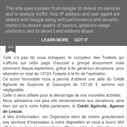
Association du Temps Libre de Siros
Association sportive et socio-culturelle
This site uses cookies from Google to deliver its services
and to analyze traffic. Your IP address and user-agent are
Pages
shared with Google along with performance and security
metrics to ensure quality of service, generate usage
statistics, and to detect and address abuse.
NOV
LEARN MORE
GOT IT
Bilan de l'opération TOOKETS
20
Cela n'a pas dû vous échapper, le compteur des Tookets qui
s'affiche sur cette page d'accueil a grimpé doucement mais
sûrement depuis septembre, grâce à de généreux donateurs, pour
atteindre un total de 13723 Tookets à la fin de l'opération.
Ce score honorable nous a permis d'obtenir une aide du Crédit
Agricole de Guyenne et Gascogne de 137.20 €, somme non
négligeable.
Celle-ci sera utilisée pour le démarrage de nos nouvelles activités.
Nous adressons nos plus vifs remerciements aux donateurs, ainsi
bien sûr qu'à notre fidèle partenaire, le
Crédit Agricole, Agence
de Lescar.
A titre d'information, cet Organisme vient de mettre gratuitement
ses services d'impression à notre disposition et nous a fourni 300