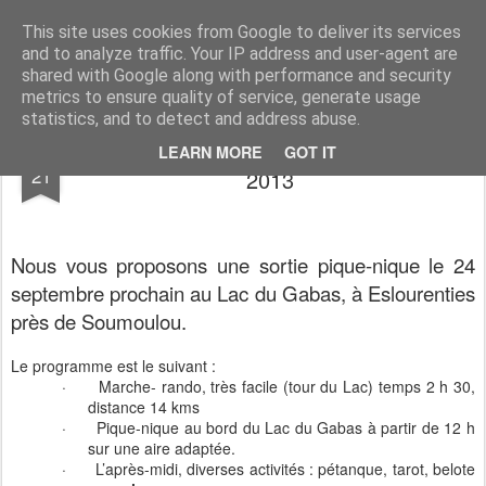
Association du Temps Libre de Siros
Association sportive et socio-culturelle
This site uses cookies from Google to deliver its services
and to analyze traffic. Your IP address and user-agent are
Pages
shared with Google along with performance and security
metrics to ensure quality of service, generate usage
statistics, and to detect and address abuse.
Une date à retenir : mardi 24 septembre
AUG
LEARN MORE
GOT IT
21
2013
Nous vous proposons une sortie pique-nique le 24
septembre prochain au Lac du Gabas, à Eslourenties
près de Soumoulou.
Le programme est le suivant :
·
Marche- rando, très facile (tour du Lac) temps 2 h 30,
distance 14 kms
·
Pique-nique au bord du Lac du Gabas à partir de 12 h
sur une aire adaptée.
·
L’après-midi, diverses activités : pétanque, tarot, belote