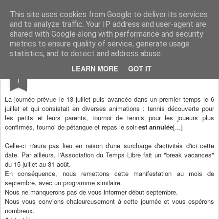
Association du Temps Libre de Siros
Association sportive et socio-culturelle
This site uses cookies from Google to deliver its services
and to analyze traffic. Your IP address and user-agent are
Pages
shared with Google along with performance and security
metrics to ensure quality of service, generate usage
statistics, and to detect and address abuse.
JUL
LEARN MORE
GOT IT
Un Break salutaire
1
La journée prévue le 13 juillet puis avancée dans un premier temps le 6
juillet et qui consistait en diverses animations : tennis découverte pour
les petits et leurs parents, tournoi de tennis pour les joueurs plus
confirmés, tournoi de pétanque et repas le soir
est annulée
[...]
Celle-ci n'aura pas lieu en raison d'une surcharge d'activités d'ici cette
date. Par ailleurs, l'Association du Temps Libre fait un "break vacances"
du 15 juillet au 31 août.
En conséquence, nous remettons cette manifestation au mois de
septembre, avec un programme similaire.
Nous ne manquerons pas de vous informer début septembre.
Nous vous convions chaleureusement à cette journée et vous espérons
nombreux.